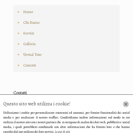
Home
Chi Siamo
Servizi
Galleria
Virtual Tour
Contatti
Contatti
Indirizzo: Via Giovanni Amendola, 31, 44016 Argenta FE, Italia
Questo sito web utilizza i cookie!
Utilizziamo i cookie per personalizzare contenuti ed annunci, per fornire funzionalità dei social
E-mail: millibar@alice.it
media e per analizzare il nostro traffico. Condividiamo inoltre informazioni sul modo in cui
utilizza il nostro sito con i nostri partner che si occupano di analisi dei dati web, pubblicità e social
media, i quali potrebbero combinarle con altre informazioni che ha fornito loro o che hanno
Tel: +39 0532 809 675
raccolto dal suo utilizzo dei loro servizi.
Leggi di più